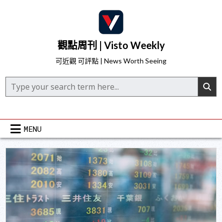
Skip
to
content
觀點周刊 | Visto Weekly
可近觀 可評點 | News Worth Seeing
Search for:
MENU