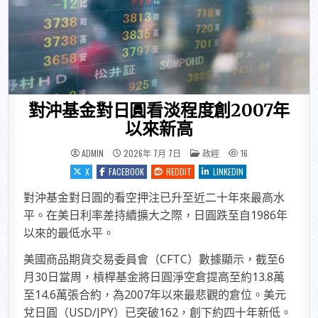
對沖基金對日圓看淡程度創2007年
以來新高
POSTED IN
ADMIN
2026年 7月 7日
政經
16
X
FACEBOOK
REDDIT
LINKEDIN
對沖基金對日圓的看空押注已升至近二十年來最高水
平。在美日利率差持續擴大之際，日圓跌至自1986年
以來的最低水平。
美國商品期貨交易委員會（CFTC）數據顯示，截至6
月30日當周，槓桿基金將日圓淨空倉提高至約13.8萬
至14.6萬張合約，為2007年以來最悲觀的倉位。美元
兌日圓（USD/JPY）已突破162，創下約四十年新低。