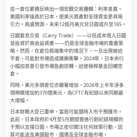
這一倉位累積反映出一項宏觀交易邏輯：利率差異。
美國利率遠高於日本，使美元資產對全球資金更具吸
引力。高盛預測，未來12個月美元兌日圓或升至165。
日圓套息交易（Carry Trade）——以低成本借入日圓
並投資於高收益資產——仍是全球金融市場的重要策
略。然而，在倉位極端集中的情況下，一旦出現被迫
平倉，可能對市場造成連鎖衝擊。2024年，日本央行
小幅加息曾引發市場急劇逆轉，迫使槓桿基金回補空
倉。
同時，美元多頭倉位亦顯著增加，2026年上半年淨多
頭規模增加約370億美元，為CFTC有紀錄以來同期最
大增幅。
日本財務大臣已重申，當局可能隨時入市干預匯市。
此前，日本政府於4月至5月期間曾進行創紀錄規模的
干預以支撐日圓。市場正密切關注任何政策行動，因
其可能波及美國股市、國債及全球金融市場。