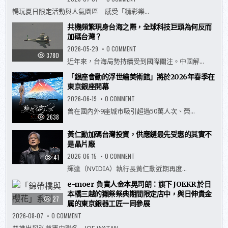
豪
斯
暢玩夏日限定活動與人氣園區 感受「精彩樂...
登
堡
共機頻繁現身台海之際，全球科技巨頭為何反而
暑
假
加碼台灣？
玩
法
ON
2026-05-29
0 COMMENT
升
共
3780
級！
機
近年來，台海局勢持續受到國際關注。中國解...
夏
頻
日
繁
「銀座會動的浮世繪美術館」將於2026年春季在
活
現
動
身
東京銀座開幕
「RIDE
台
ON
海
ON
2026-06-19
0 COMMENT
SUMMER’
之
「銀
26」
際，
座
曾在國內外9座城市吸引超過50萬人次、榮...
7
全
會
2638
月
球
動
登
科
的
場，
技
黃仁勳加碼台灣投資，供應鏈最先受惠的其實不
浮
全
巨
世
是晶片廠
新
頭
繪
度
為
美
ON
2026-06-15
0 COMMENT
假
41
何
術
黃
泳
反
館」
仁
輝達（NVIDIA）執行長黃仁勳近期再度...
池、
而
將
勳
煙
加
於
加
火
碼
2026
e-moer 負責人金本晃司朗：旗下 JOEKR 於日
碼
與
台
年
台
本橋三越的獺祭祭典期間限定店中，與日伸貴金
EVA、
灣？
春
灣
27
MIFFY
季
属的東京銀器工匠一同參展
投
體
在
資，
驗
東
ON
2026-08-07
0 COMMENT
供
入
京
E-
應
住
銀
MOER