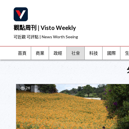
Skip
to
content
觀點周刊 | Visto Weekly
可近觀 可評點 | News Worth Seeing
首頁
商業
政經
社會
科技
國際
26