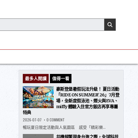
最多人閱讀
值得一看
豪斯登堡暑假玩法升級！ 夏日活動
「RIDE ON SUMMER’ 26」7月登
場，全新度假泳池、煙火與EVA、
4096
miffy 體驗入住官方飯店再享專屬
特典
ON
2026-07-07
0 COMMENT
豪
斯
暢玩夏日限定活動與人氣園區 感受「精彩樂...
登
堡
共機頻繁現身台海之際，全球科技
暑