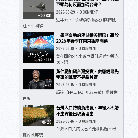
假
巨頭為何反而加碼台灣？
玩
法
ON
2026-05-29
0 COMMENT
升
共
3780
級！
機
近年來，台海局勢持續受到國際關
夏
頻
注。中國解...
日
繁
活
現
動
身
「銀座會動的浮世繪美術館」將於
「RIDE
台
ON
2026年春季在東京銀座開幕
海
SUMMER’
之
26」
ON
2026-06-19
0 COMMENT
際，
7
「銀
全
月
座
曾在國內外9座城市吸引超過50萬人
球
登
會
2637
科
次、榮...
場，
動
技
全
的
巨
新
浮
頭
黃仁勳加碼台灣投資，供應鏈最先
度
世
為
受惠的其實不是晶片廠
假
繪
何
泳
美
反
ON
2026-06-15
0 COMMENT
池、
術
41
而
黃
煙
館」
加
仁
輝達（NVIDIA）執行長黃仁勳近期
火
將
碼
勳
與
於
台
再度...
加
EVA、
2026
灣？
碼
MIFFY
年
台
體
春
台灣人口持續負成長，年輕人不婚
灣
驗
季
不生背後出現新理由
投
入
在
資，
住
東
ON
2026-06-16
0 COMMENT
供
26
官
京
台
應
方
銀
灣
台灣人口負成長已不是新話題。根
鏈
飯
座
人
最
店
開
據內政部統...
口
先
再
幕