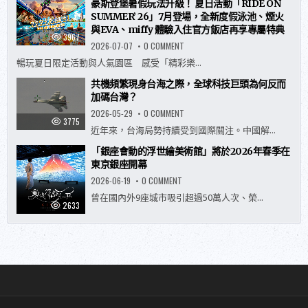
豪斯登堡暑假玩法升級！ 夏日活動「RIDE ON
SUMMER’ 26」7月登場，全新度假泳池、煙火
與EVA、miffy 體驗入住官方飯店再享專屬特典
3967
ON
2026-07-07
0 COMMENT
豪
斯
暢玩夏日限定活動與人氣園區 感受「精彩樂...
登
堡
共機頻繁現身台海之際，全球科技巨頭為何反而
暑
假
加碼台灣？
玩
法
ON
2026-05-29
0 COMMENT
升
共
3775
級！
機
近年來，台海局勢持續受到國際關注。中國解...
夏
頻
日
繁
「銀座會動的浮世繪美術館」將於2026年春季在
活
現
動
身
東京銀座開幕
「RIDE
台
ON
海
ON
2026-06-19
0 COMMENT
SUMMER’
之
「銀
26」
際，
座
曾在國內外9座城市吸引超過50萬人次、榮...
7
全
會
2633
月
球
動
登
科
的
場，
技
浮
全
巨
世
新
頭
繪
度
為
美
假
何
術
泳
反
館」
池、
而
將
煙
加
於
火
碼
2026
與
台
年