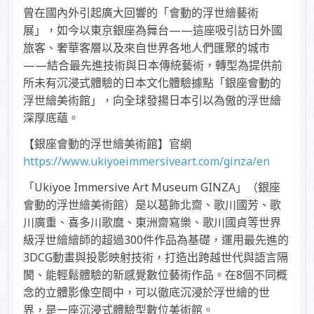
曾在國內外引起廣大回響的「會動的浮世繪藝術
展」，如今以東京銀座為舞台——這座吸引訪日外國
旅客、奢華客層以及來自世界各地人們匯聚的城市
——結合最先進技術與日本傳統藝術，轉型為提供前
所未有沉浸式體驗的日本文化體驗據點「銀座會動的
浮世繪美術館」，向全球發揚日本引以為傲的浮世繪
深厚底蘊。
【銀座會動的浮世繪美術館】官網
https://www.ukiyoeimmersiveart.com/ginza/en
「Ukiyoe Immersive Art Museum GINZA」（銀座
會動的浮世繪美術館）是以葛飾北齋、歌川國芳、歌
川廣重、喜多川歌麿、東洲齋寫樂、歌川國貞等世界
級浮世繪繪師的超過300件作品為基礎，運用最先進的
3DCG動畫與投影映射技術，打造出跨越世代與語言隔
閡、能輕鬆體驗的新感覺數位藝術作品。在8個不同概
念的立體影像空間中，可以徹底沉浸於浮世繪的世
界，是一座沉浸式體驗型數位美術館。