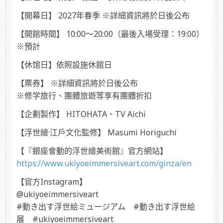
【開幕日】 2027年春季 ※詳細資訊將於日後公布
【開館時間】 10:00～20:00（最後入場受理：19:00）
※預計
【休馆日】依照設施休館日
【票券】 ※詳細資訊將於日後公布
※修学旅行、團體旅遊等享有團體折扣
【企劃製作】 HITOHATA、TV Aichi
【浮世繪·江戶文化監修】 Masumi Horiguchi
【『銀座會動的浮世繪美術館』官方網站】
https://www.ukiyoeimmersiveart.com/ginza/en
【官方Instagram】
@ukiyoeimmersiveart
#動き出す浮世絵ミュージアム #動き出す浮世絵
展 #ukiyoeimmersiveart