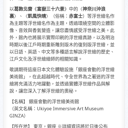
以
葛飾北齋
《
富嶽三十六景
》中的〈
神奈川沖浪
裏
〉、〈
凱風快晴
〉（俗稱：
赤富士
）等浮世繪名作
為主題等浮世繪名作為主題，透過環繞空間的立體影
像、音效與香氣營造，讓您盡情感受浮世繪之美。此
外，館內也將展示實際印刷的浮世繪真跡，以及明治
時期以後江戶時期重新雕刻版木的復刻版浮世繪，並
以日語、英語、中文等多種語言解說浮世繪的歷史、
江戶文化及浮世繪繪師的相關知識。
敬請期待這座日本文化體驗設施「銀座會動的浮世繪
美術館」，在此超越時代、令全世界為之著迷的浮世
繪將充滿活力地躍動，並透過實體浮世繪作品與解
說，讓您深入了解浮世繪的奧秘。
【名稱】 銀座會動的浮世繪美術館
（英文名稱：Ukiyoe Immersive Art Museum
GINZA）
【所在地】 東京，銀座 ※詳細資訊將於日後公布