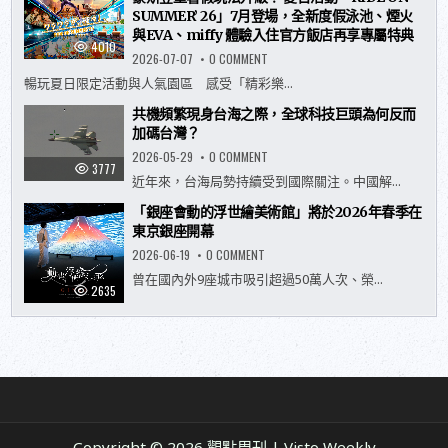
SUMMER’ 26」7月登場，全新度假泳池、煙火
與EVA、miffy 體驗入住官方飯店再享專屬特典
4010
ON
2026-07-07
0 COMMENT
豪
斯
暢玩夏日限定活動與人氣園區 感受「精彩樂...
登
堡
共機頻繁現身台海之際，全球科技巨頭為何反而
暑
假
加碼台灣？
玩
法
ON
2026-05-29
0 COMMENT
升
共
3777
級！
機
近年來，台海局勢持續受到國際關注。中國解...
夏
頻
日
繁
「銀座會動的浮世繪美術館」將於2026年春季在
活
現
動
身
東京銀座開幕
「RIDE
台
ON
海
ON
2026-06-19
0 COMMENT
SUMMER’
之
「銀
26」
際，
座
曾在國內外9座城市吸引超過50萬人次、榮...
7
全
會
2635
月
球
動
登
科
的
場，
技
浮
全
巨
世
新
頭
繪
度
為
美
假
何
術
泳
反
館」
池、
而
將
煙
加
於
火
碼
2026
與
台
年
EVA、
灣？
Copyright © 2026 觀點周刊 | Visto Weekly
春