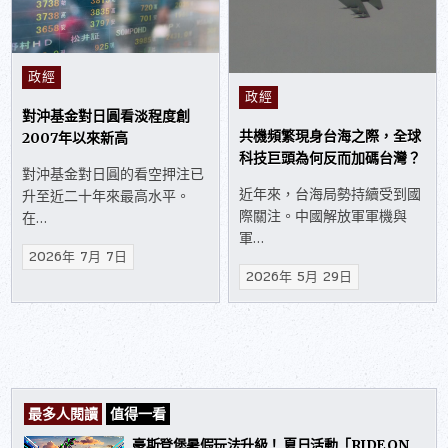
Posted in
政經
Posted in
政經
對沖基金對日圓看淡程度創
共機頻繁現身台海之際，全球
2007年以來新高
科技巨頭為何反而加碼台灣？
對沖基金對日圓的看空押注已
近年來，台海局勢持續受到國
升至近二十年來最高水平。
際關注。中國解放軍軍機與
在…
軍…
2026年 7月 7日
2026年 5月 29日
最多人閱讀
值得一看
豪斯登堡暑假玩法升級！ 夏日活動「RIDE ON