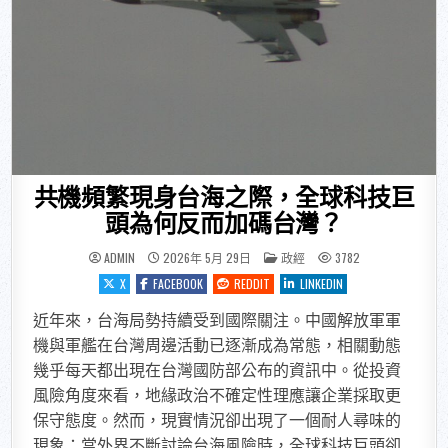
共機頻繁現身台海之際，全球科技巨
頭為何反而加碼台灣？
POSTED IN
ADMIN
2026年 5月 29日
政經
3782
X
FACEBOOK
REDDIT
LINKEDIN
近年來，台海局勢持續受到國際關注。中國解放軍軍
機與軍艦在台灣周邊活動已逐漸成為常態，相關動態
幾乎每天都出現在台灣國防部公布的資訊中。從投資
風險角度來看，地緣政治不確定性理應讓企業採取更
保守態度。然而，現實情況卻出現了一個耐人尋味的
現象：當外界不斷討論台海風險時，全球科技巨頭卻