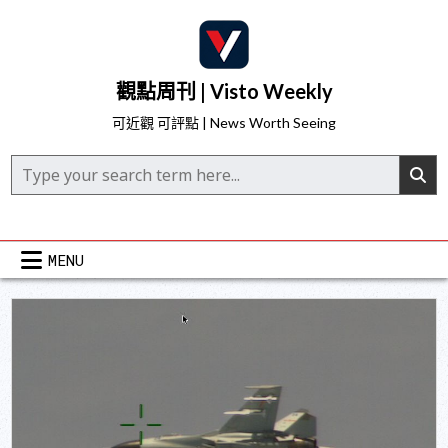
Skip
to
content
觀點周刊 | Visto Weekly
可近觀 可評點 | News Worth Seeing
Search for:
MENU