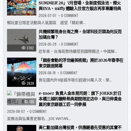
SUMMER’ 26」7月登場，全新度假泳池、煙火
與EVA、miffy 體驗入住官方飯店再享專屬特典
4137
ON
2026-07-07
0 COMMENT
豪
斯
暢玩夏日限定活動與人氣園區 感受「精彩樂...
登
堡
共機頻繁現身台海之際，全球科技巨頭為何反而
暑
假
加碼台灣？
玩
法
ON
2026-05-29
0 COMMENT
升
共
3782
級！
機
近年來，台海局勢持續受到國際關注。中國解...
夏
頻
日
繁
「銀座會動的浮世繪美術館」將於2026年春季在
活
現
動
身
東京銀座開幕
「RIDE
台
ON
海
ON
2026-06-19
0 COMMENT
SUMMER’
之
「銀
26」
際，
座
曾在國內外9座城市吸引超過50萬人次、榮...
7
全
會
2639
月
球
動
登
科
的
場，
技
e-moer 負責人金本晃司朗：旗下 JOEKR 於日
浮
全
巨
世
本橋三越的獺祭祭典期間限定店中，與日伸貴金
新
頭
繪
139
度
為
美
属的東京銀器工匠一同參展
假
何
術
泳
反
ON
館」
2026-08-07
0 COMMENT
池、
而
E-
將
煙
加
MOER
於
並推出與弘兼憲史聯名﹑JOE WATAN...
火
碼
負
2026
與
台
責
年
黃仁勳加碼台灣投資，供應鏈最先受惠的其實不
EVA、
灣？
人
春
MIFFY