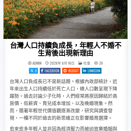
台灣人口持續負成長，年輕人不婚不
生背後出現新理由
POSTED IN
ADMIN
2026年 6月 16日
社會
26
X
FACEBOOK
REDDIT
LINKEDIN
台灣人口負成長已不是新話題。根據內政部統計，近
年來出生人口持續低於死亡人口，總人口數呈現下降
趨勢。過去討論少子化時，人們經常將原因歸結於高
房價、低薪資、育兒成本增加，以及晚婚現象。然
而，隨著年輕世代價值觀逐漸改變，研究與調查發
現，一種不同於過去的新思維正在影響婚育選擇。
愈來愈多年輕人並非因為經濟壓力而被迫放棄婚姻與