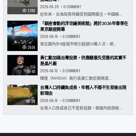
玩
法
ON
2026-05-29
0 COMMENT
升
共
3780
級！
機
近年來，台海局勢持續受到國際關注。中國解...
夏
頻
日
繁
「銀座會動的浮世繪美術館」將於2026年春季在
活
現
動
身
東京銀座開幕
「RIDE
台
ON
海
ON
2026-06-19
0 COMMENT
SUMMER’
之
「銀
26」
際，
座
曾在國內外9座城市吸引超過50萬人次、榮...
7
全
會
2636
月
球
動
登
科
的
場，
技
黃仁勳加碼台灣投資，供應鏈最先受惠的其實不
浮
全
巨
世
是晶片廠
新
頭
繪
度
為
美
ON
2026-06-15
0 COMMENT
假
41
何
術
黃
泳
反
館」
仁
輝達（NVIDIA）執行長黃仁勳近期再度...
池、
而
將
勳
煙
加
於
加
火
碼
2026
台灣人口持續負成長，年輕人不婚不生背後出現
碼
與
台
年
台
新理由
EVA、
灣？
春
灣
MIFFY
季
投
ON
2026-06-16
0 COMMENT
體
26
在
資，
台
驗
東
供
灣
台灣人口負成長已不是新話題。根據內政部統...
入
京
應
人
住
銀
鏈
口
官
座
最
持
方
開
先
續
飯
幕
受
負
店
惠
成
再
的
長，
享
其