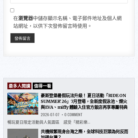
在
瀏覽器
中儲存顯示名稱、電子郵件地址及個人網
站網址，以供下次發佈留言時使用。
最多人閱讀
值得一看
豪斯登堡暑假玩法升級！ 夏日活動「RIDE ON
SUMMER’ 26」7月登場，全新度假泳池、煙火
與EVA、miffy 體驗入住官方飯店再享專屬特典
4053
ON
2026-07-07
0 COMMENT
豪
斯
暢玩夏日限定活動與人氣園區 感受「精彩樂...
登
堡
共機頻繁現身台海之際，全球科技巨頭為何反而
暑
假
加碼台灣？