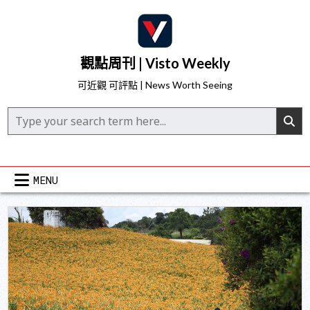
Skip
to
content
觀點周刊 | Visto Weekly
可近觀 可評點 | News Worth Seeing
Search for:
MENU